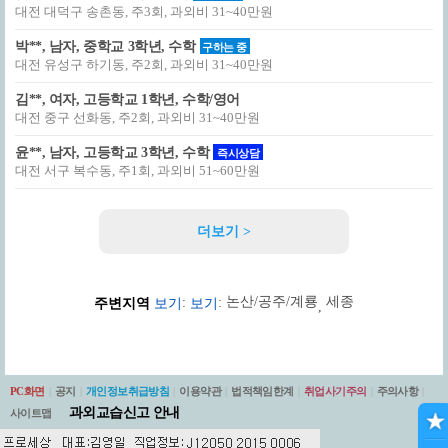
대전 대덕구 송촌동, 주3회, 과외비 31~40만원
박**, 남자, 중학교 3학년, 수학
구하는 중
대전 유성구 하기동, 주2회, 과외비 31~40만원
김**, 여자, 고등학교 1학년, 수학/영어
대전 중구 선화동, 주2회, 과외비 31~40만원
윤**, 남자, 고등학교 3학년, 수학
즉시상담
대전 서구 복수동, 주1회, 과외비 51~60만원
더보기 >
논산/공주/계룡
세종
:
:
주변지역
보기
보기
,
PC화면
|
공지
|
개인정보취급방침
|
이용약관
|
법적책임한계
|
취업사기주의
|
주의사항
|
과외교습신고 안내
사이트맵