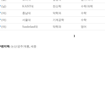
*
(남)
KAIST대
전산학
수학/과학
*
(여)
충남대
약학과
수학
*
(여)
서울대
기계공학
수학
*
(여)
Sunderland대
약학과
영어
1
주변지역:
논산/공주/계룡
,
세종