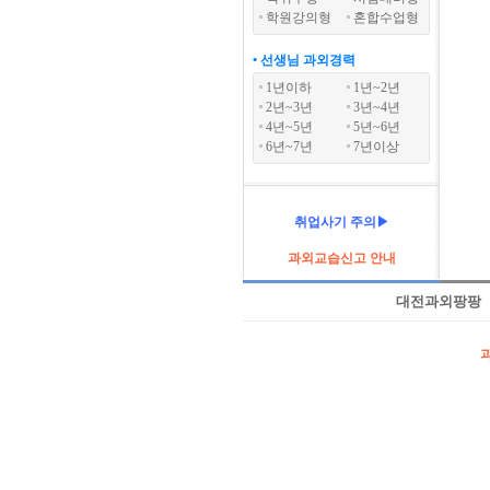
학원강의형
혼합수업형
• 선생님 과외경력
1년이하
1년~2년
2년~3년
3년~4년
4년~5년
5년~6년
6년~7년
7년이상
취업사기 주의▶
과외교습신고 안내
대전과외팡팡