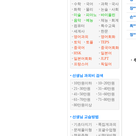
수학
국어
과학
국사
장*
화학
물리
논술
사회
미술
피아노
바이올린
손*
음악
예능
체능
회계
컴퓨터
특수교육
최*
세계사
한문
정*
영어과외
영어회화
토익
토플
TEPS
중국어
중국어회화
HSK
일본어
일본어회화
JLPT
프랑스어
독일어
• 선생님 과외비 검색
10만원이하
10~20만원
21~30만원
31~40만원
41~50만원
51~60만원
61~70만원
71~80만원
80만원이상
• 선생님 교습방법
기초다지기
쪽집게과외
문제풀이형
포괄수업형
책위주형
시험대비형