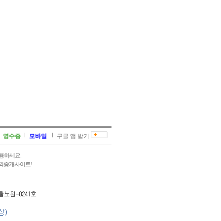
영수증
모바일
구글 앱 받기
용하세요.
과외중개사이트!