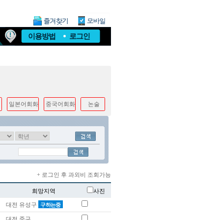
이용방법
로그인
일본어회화
중국어회화
논술
+ 로그인 후 과외비 조회가능
희망지역
사진
대전 유성구
구하는중
대전 중구