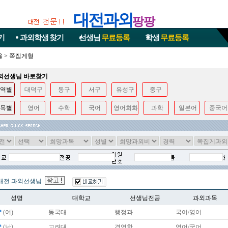
대전과외
팡팡
기
과외학생
찾기
선생님
무료등록
학생
무료등록
울
>
쪽집게형
과외선생님 바로찾기
역별
대덕구
동구
서구
유성구
중구
목별
영어
수학
국어
영어회화
과학
일본어
중국어
대전 과외선생님
성명
대학교
선생님전공
과외과목
*
(여)
동국대
행정과
국어/영어
*
(남)
고려대
경영학
영어/국어