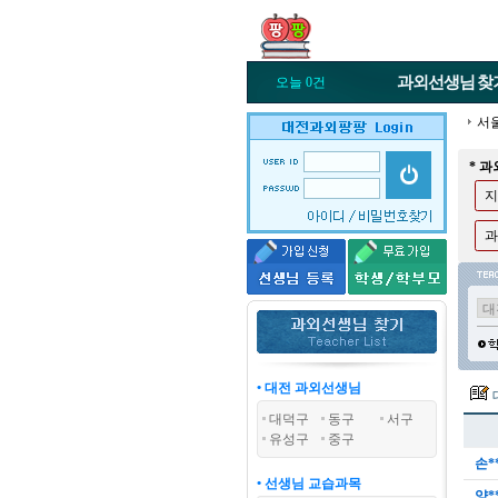
과외선생님
찾
오늘 0건
서
* 
지
과
• 대전 과외선생님
대덕구
동구
서구
유성구
중구
손*
• 선생님 교습과목
양*