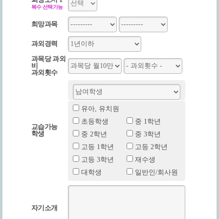
복수 선택가능
희망과목
과외경력
과목당 과외
비
과외횟수
유아, 유치원
초등학생
중 1학년
교습가능
학생
중 2학년
중 3학년
고등 1학년
고등 2학년
고등 3학년
재수생
대학생
일반인/회사원
자기소개