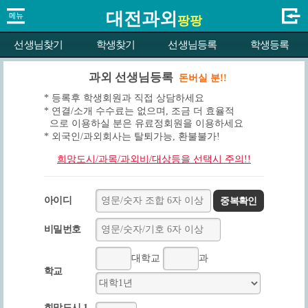
대전과외
팡팡
선생님찾기
학생찾기
선생님등록
학생등록
과외 선생님등록
돈버실 분!!
* 등록후 학생회원과 직접 상담하세요
* 연결/소개 수수료는 없으며, 조금 더 효율적
으로 이용하실 분은 유료정회원을 이용하세요
* 외국인/과외회사는 탈퇴가능, 환불불가!
희망도시/과목/과외비/대상등을 선택시 주의!!
아이디
중복확인
비밀번호
대학교
과
학교
희망도시 1