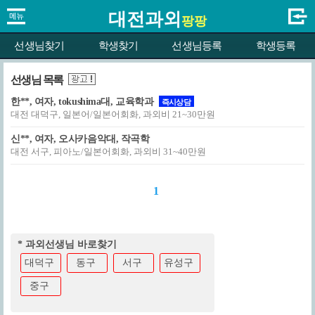
대전과외
팡팡
선생님찾기
학생찾기
선생님등록
학생등록
선생님 목록
한**, 여자, tokushima대, 교육학과
즉시상담
대전 대덕구, 일본어/일본어회화, 과외비 21~30만원
신**, 여자, 오사카음악대, 작곡학
대전 서구, 피아노/일본어회화, 과외비 31~40만원
1
* 과외선생님 바로찾기
대덕구
동구
서구
유성구
중구