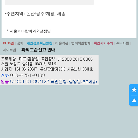
•
주변지역:
논산/공주/계룡
,
세종
서울
>
아랍어과외선생님
PC화면
|
공지
|
개인정보취급방침
|
이용약관
|
법적책임한계
|
취업사기주의
|
주의사항
|
과외교습신고 안내
사이트맵