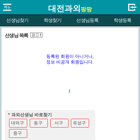
대전과외
팡팡
선생님찾기
학생찾기
선생님등록
학생등록
선생님 목록
등록된 회원이 아니거나,
정보 비공개 회원입니다.
1
* 과외선생님 바로찾기
대덕구
동구
서구
유성구
중구