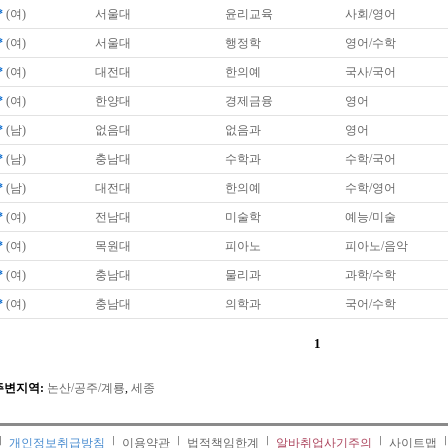
*
(여)
서울대
윤리교육
사회/영어
*
(여)
서울대
행정학
영어/수학
*
(여)
대전대
한의예
국사/국어
*
(여)
한양대
경제금융
영어
*
(남)
없음대
없음과
영어
*
(남)
충남대
수학과
수학/국어
*
(남)
대전대
한의예
수학/영어
*
(여)
전남대
미술학
예능/미술
*
(여)
목원대
피아노
피아노/음악
*
(여)
충남대
물리과
과학/수학
*
(여)
충남대
의학과
국어/수학
1
주변지역:
논산/공주/계룡
,
세종
개인정보취급방침
이용약관
법적책임한계
알바취업사기주의
사이트맵