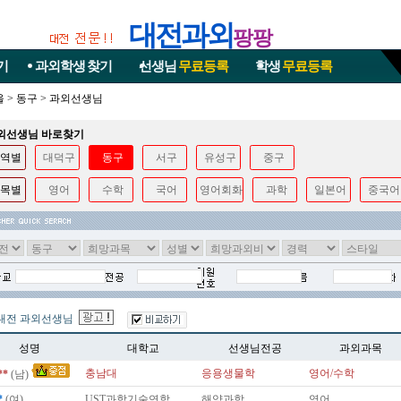
대전과외
팡팡
기
과외학생
찾기
선생님
무료등록
학생
무료등록
울
>
동구
>
과외선생님
과외선생님 바로찾기
역별
대덕구
동구
서구
유성구
중구
목별
영어
수학
국어
영어회화
과학
일본어
중국어
대전 과외선생님
성명
대학교
선생님전공
과외과목
충남대
응용생물학
영어/수학
**
(남)
*
(여)
UST과학기술연합
해양과학
영어