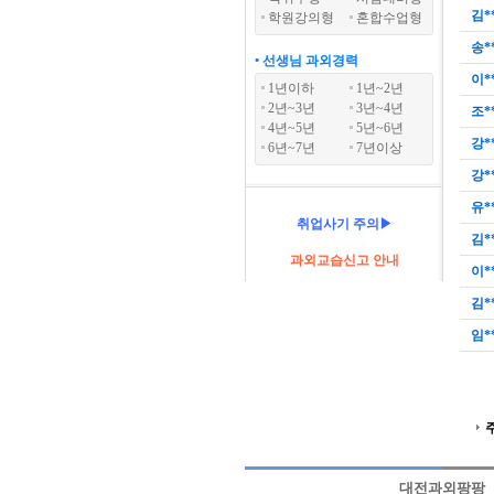
김*
학원강의형
혼합수업형
송*
• 선생님 과외경력
이*
1년이하
1년~2년
2년~3년
3년~4년
조*
4년~5년
5년~6년
강*
6년~7년
7년이상
강*
유*
취업사기 주의▶
김*
과외교습신고 안내
이*
김*
임*
대전과외팡팡