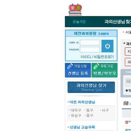
과외선생님
찾
오늘 0건
서
* 
지
과
• 대전 과외선생님
대덕구
동구
서구
유성구
중구
영*
• 선생님 교습과목
김*