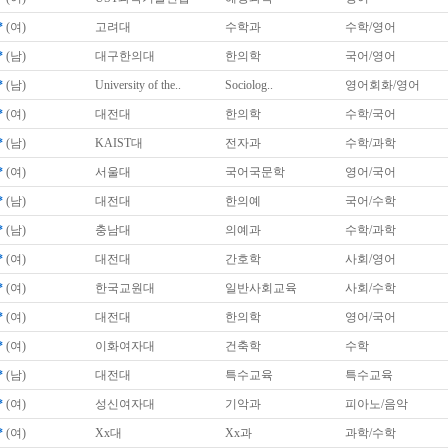
*
(여)
고려대
수학과
수학/영어
*
(남)
대구한의대
한의학
국어/영어
*
(남)
University of the..
Sociolog..
영어회화/영어
*
(여)
대전대
한의학
수학/국어
*
(남)
KAIST대
전자과
수학/과학
*
(여)
서울대
국어국문학
영어/국어
*
(남)
대전대
한의예
국어/수학
*
(남)
충남대
의예과
수학/과학
*
(여)
대전대
간호학
사회/영어
*
(여)
한국교원대
일반사회교육
사회/수학
*
(여)
대전대
한의학
영어/국어
*
(여)
이화여자대
건축학
수학
*
(남)
대전대
특수교육
특수교육
*
(여)
성신여자대
기악과
피아노/음악
*
(여)
Xx대
Xx과
과학/수학