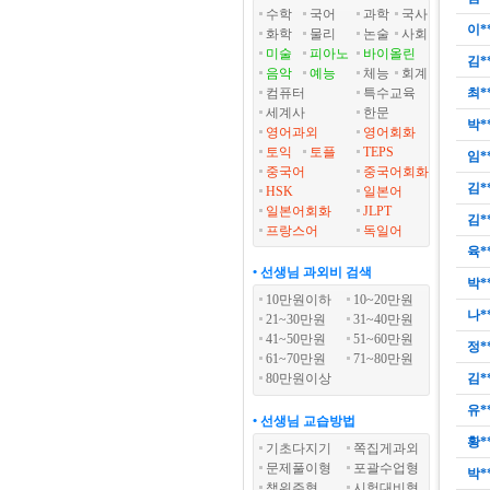
수학
국어
과학
국사
이*
화학
물리
논술
사회
미술
피아노
바이올린
김*
음악
예능
체능
회계
컴퓨터
특수교육
최*
세계사
한문
박*
영어과외
영어회화
토익
토플
TEPS
임*
중국어
중국어회화
김*
HSK
일본어
일본어회화
JLPT
김*
프랑스어
독일어
육*
• 선생님 과외비 검색
박*
10만원이하
10~20만원
나*
21~30만원
31~40만원
41~50만원
51~60만원
정*
61~70만원
71~80만원
80만원이상
김*
유*
• 선생님 교습방법
황*
기초다지기
쪽집게과외
문제풀이형
포괄수업형
박*
책위주형
시험대비형