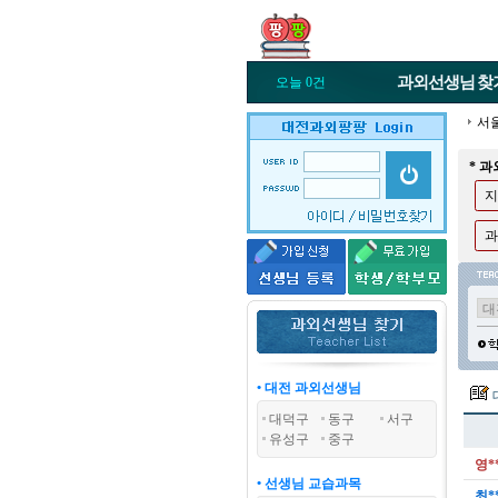
과외선생님
찾
오늘 0건
서
* 
지
과
• 대전 과외선생님
대덕구
동구
서구
유성구
중구
영*
• 선생님 교습과목
최*