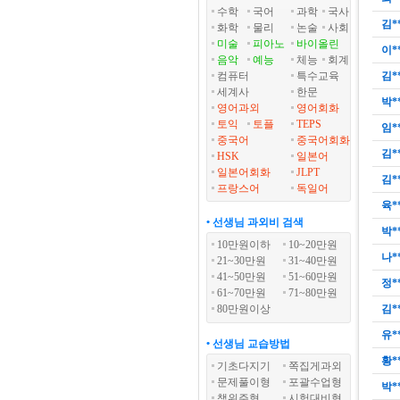
수학
국어
과학
국사
김*
화학
물리
논술
사회
미술
피아노
바이올린
이*
음악
예능
체능
회계
컴퓨터
특수교육
김*
세계사
한문
박*
영어과외
영어회화
토익
토플
TEPS
임*
중국어
중국어회화
김*
HSK
일본어
일본어회화
JLPT
김*
프랑스어
독일어
육*
• 선생님 과외비 검색
박*
10만원이하
10~20만원
나*
21~30만원
31~40만원
41~50만원
51~60만원
정*
61~70만원
71~80만원
80만원이상
김*
유*
• 선생님 교습방법
황*
기초다지기
쪽집게과외
문제풀이형
포괄수업형
박*
책위주형
시험대비형