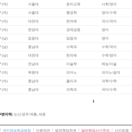
*
(여)
서울대
윤리교육
사회/영어
*
(여)
서울대
행정학
영어/수학
*
(여)
대전대
한의예
국사/국어
*
(여)
한양대
경제금융
영어
*
(남)
없음대
없음과
영어
*
(남)
충남대
수학과
수학/국어
*
(남)
대전대
한의예
수학/영어
*
(여)
전남대
미술학
예능/미술
*
(여)
목원대
피아노
피아노/음악
*
(여)
충남대
물리과
과학/수학
*
(여)
충남대
의학과
국어/수학
1
주변지역:
논산/공주/계룡
,
세종
개인정보취급방침
이용약관
법적책임한계
알바취업사기주의
사이트맵