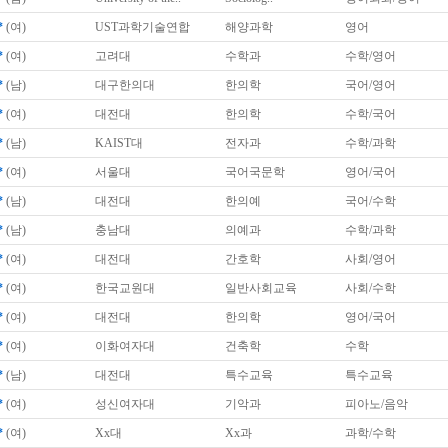
*
(여)
UST과학기술연합
해양과학
영어
*
(여)
고려대
수학과
수학/영어
*
(남)
대구한의대
한의학
국어/영어
*
(여)
대전대
한의학
수학/국어
*
(남)
KAIST대
전자과
수학/과학
*
(여)
서울대
국어국문학
영어/국어
*
(남)
대전대
한의예
국어/수학
*
(남)
충남대
의예과
수학/과학
*
(여)
대전대
간호학
사회/영어
*
(여)
한국교원대
일반사회교육
사회/수학
*
(여)
대전대
한의학
영어/국어
*
(여)
이화여자대
건축학
수학
*
(남)
대전대
특수교육
특수교육
*
(여)
성신여자대
기악과
피아노/음악
*
(여)
Xx대
Xx과
과학/수학