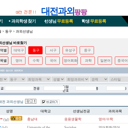
대전과외
팡팡
기
과외학생
찾기
선생님
무료등록
학생
무료등록
울
>
동구
>
과외선생님
과외선생님 바로찾기
역별
대덕구
동구
서구
유성구
중구
목별
영어
수학
국어
영어회화
과학
일본어
중국어
대전 과외선생님
성명
대학교
선생님전공
과외과목
충남대
응용생물학
영어/수학
**
(남)
*
(남)
University of the..
Sociolog..
영어회화/영어