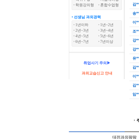
김*
학원강의형
혼합수업형
송*
• 선생님 과외경력
이*
1년이하
1년~2년
2년~3년
3년~4년
조*
4년~5년
5년~6년
강*
6년~7년
7년이상
강*
유*
취업사기 주의▶
김*
과외교습신고 안내
이*
김*
임*
대전과외팡팡