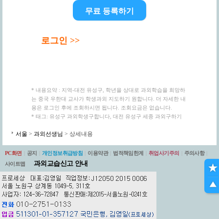
무료 등록하기
로그인 >>
* 내용요약 : 지역-대전 유성구, 학년을 상대로 과외학습을 희망하
는 중국 우한대 교사가 학생과외 지도하기 원합니다. 더 자세한 내
용은 로그인 후에 조회하시면 됩니다. 조회요금은 없습니다.
* 태그: 유성구 과외학생구합니다, 대전 유성구 세종 과외구하기
서울
>
과외선생님
> 상세내용
PC화면
|
공지
|
개인정보취급방침
|
이용약관
|
법적책임한계
|
취업사기주의
|
주의사항
|
과외교습신고 안내
사이트맵