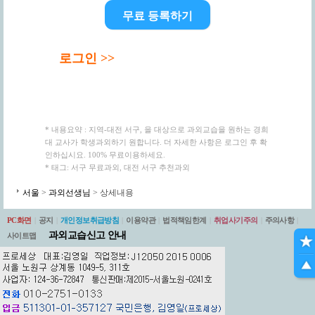
무료 등록하기
로그인 >>
* 내용요약 : 지역-대전 서구, 을 대상으로 과외교습을 원하는 경희
대 교사가 학생과외하기 원합니다. 더 자세한 사항은 로그인 후 확
인하십시요. 100% 무료이용하세요.
* 태그: 서구 무료과외, 대전 서구 추천과외
서울
>
과외선생님
> 상세내용
PC화면
|
공지
|
개인정보취급방침
|
이용약관
|
법적책임한계
|
취업사기주의
|
주의사항
|
과외교습신고 안내
사이트맵