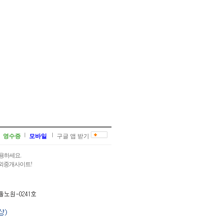
영수증
모바일
구글 앱 받기
용하세요.
과외중개사이트!