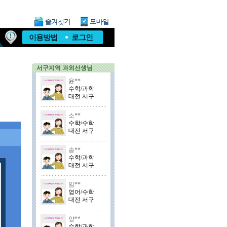
이용방법
로그인
서구지역 과외선생님
윤**
수학/과학
대전 서구
소**
수학/수학
대전 서구
송**
수학/과학
대전 서구
임**
영어/수학
대전 서구
양**
수학/과학