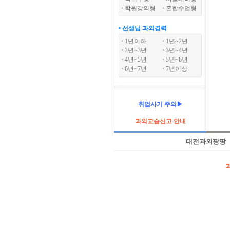
학원강의형
혼합수업형
• 선생님 과외경력
1년이하
1년~2년
2년~3년
3년~4년
4년~5년
5년~6년
6년~7년
7년이상
취업사기 주의▶
과외교습신고 안내
대전과외팡팡