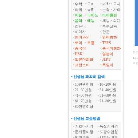
수학
국어
과학
국사
화학
물리
논술
사회
미술
피아노
바이올린
음악
예능
체능
회계
컴퓨터
특수교육
세계사
한문
영어과외
영어회화
토익
토플
TEPS
중국어
중국어회화
*
HSK
일본어
니
일본어회화
JLPT
*
프랑스어
독일어
• 선생님 과외비 검색
10만원이하
10~20만원
21~30만원
31~40만원
41~50만원
51~60만원
61~70만원
71~80만원
80만원이상
• 선생님 교습방법
기초다지기
쪽집게과외
문제풀이형
포괄수업형
책위주형
시험대비형