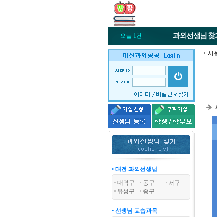
과외선생님
찾
오늘 1건
서
• 대전 과외선생님
대덕구
동구
서구
유성구
중구
• 선생님 교습과목