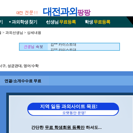
대전과외
팡팡
기
과외학생
찾기
선생님
무료등록
학생
무료등록
울
>
과외선생님
> 상세내용
김** 카이스트대
김** 카이스트대
서구, 성균관대, 영어/수학
연결/소개수수료 무료
지역 일등 과외사이트 목표!
오랫동안 운영!
간단한
무료 학생회원 등록만
하셔도...