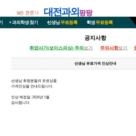
대전과외
팡팡
기
과외학생
찾기
선생님
무료등록
학생
무료등록
공지사항
취업사기(보이스피싱) 주의
보기
주의사항
보기
선생님 유료가격 인상안내
선생님 회원분들의 유료상품
가격인상을 안내드립니다.
인상 예정일: 2026년 1월
감사합니다