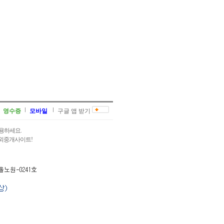
영수증
모바일
구글 앱 받기
용하세요.
과외중개사이트!