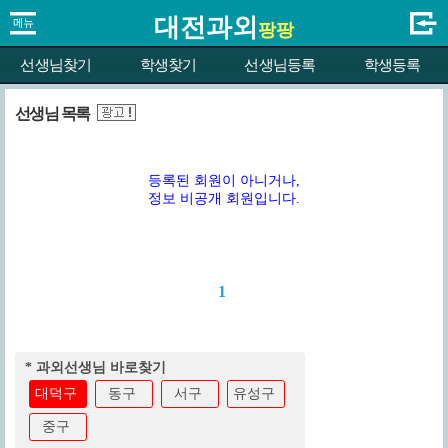
대전과외
팡팡
선생님찾기
학생찾기
선생님등록
학생등록
선생님 목록
등록된 회원이 아니거나,
정보 비공개 회원입니다.
1
* 과외선생님 바로찾기
대덕구
동구
서구
유성구
중구