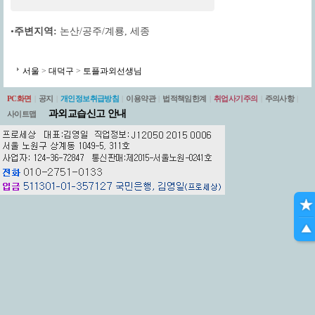
•
주변지역:
논산/공주/계룡
,
세종
서울
>
대덕구
>
토플과외선생님
PC화면
|
공지
|
개인정보취급방침
|
이용약관
|
법적책임한계
|
취업사기주의
|
주의사항
|
과외교습신고 안내
사이트맵