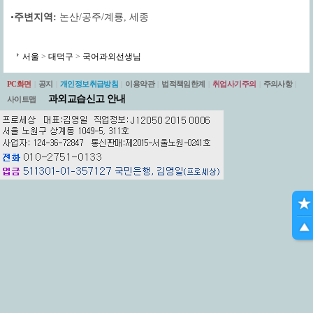
•
주변지역:
논산/공주/계룡
,
세종
서울
>
대덕구
>
국어과외선생님
PC화면
|
공지
|
개인정보취급방침
|
이용약관
|
법적책임한계
|
취업사기주의
|
주의사항
|
과외교습신고 안내
사이트맵