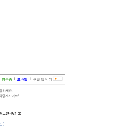
영수증
모바일
구글 앱 받기
용하세요.
과외중개사이트!