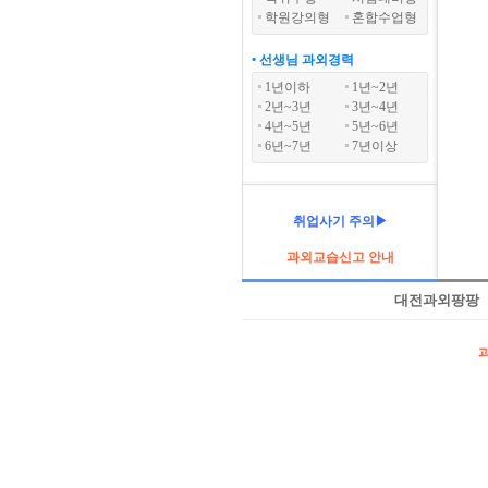
학원강의형
혼합수업형
• 선생님 과외경력
1년이하
1년~2년
2년~3년
3년~4년
4년~5년
5년~6년
6년~7년
7년이상
취업사기 주의▶
과외교습신고 안내
대전과외팡팡