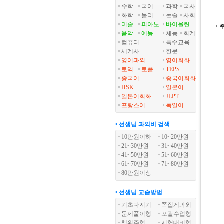
수학
국어
과학
국사
화학
물리
논술
사회
미술
피아노
바이올린
음악
예능
체능
회계
컴퓨터
특수교육
세계사
한문
영어과외
영어회화
토익
토플
TEPS
중국어
중국어회화
HSK
일본어
일본어회화
JLPT
프랑스어
독일어
• 선생님 과외비 검색
10만원이하
10~20만원
21~30만원
31~40만원
41~50만원
51~60만원
61~70만원
71~80만원
80만원이상
• 선생님 교습방법
기초다지기
쪽집게과외
문제풀이형
포괄수업형
책위주형
시험대비형