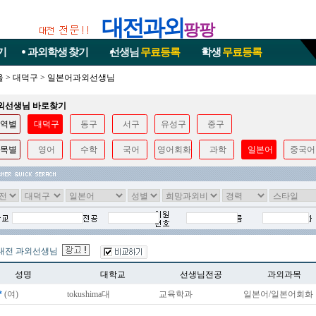
대전과외
팡팡
기
과외학생
찾기
선생님
무료등록
학생
무료등록
울
>
대덕구
>
일본어과외선생님
과외선생님 바로찾기
역별
대덕구
동구
서구
유성구
중구
목별
영어
수학
국어
영어회화
과학
일본어
중국어
대전 과외선생님
성명
대학교
선생님전공
과외과목
*
(여)
tokushima대
교육학과
일본어/일본어회화