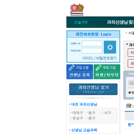
과외선생님
찾
오늘 0건
서
* 
지
과
• 대전 과외선생님
대덕구
동구
서구
유성구
중구
한*
• 선생님 교습과목