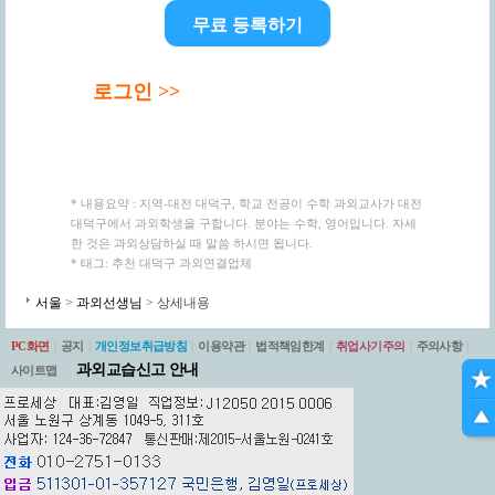
무료 등록하기
로그인 >>
* 내용요약 : 지역-대전 대덕구, 학교 전공이 수학 과외교사가 대전
대덕구에서 과외학생을 구합니다. 분야는 수학, 영어입니다. 자세
한 것은 과외상담하실 때 말씀 하시면 됩니다.
* 태그: 추천 대덕구 과외연결업체
서울
>
과외선생님
> 상세내용
PC화면
|
공지
|
개인정보취급방침
|
이용약관
|
법적책임한계
|
취업사기주의
|
주의사항
|
과외교습신고 안내
사이트맵