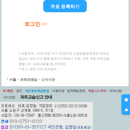
무료 등록하기
로그인 >>
* 내용요약 : 지역-대전 서구, KAIST대 건설및환경공학과 과외선
생님이 대전 서구 충북 청주시지역에서 수학, 과학 과목 과외연결
원합니다. 상세내용을 참고하세요.
* 태그: 대전 지역 과외알바
서울
>
과외선생님
> 상세내용
PC화면
|
공지
|
개인정보취급방침
|
이용약관
|
법적책임한계
|
취업사기주의
|
주의사항
|
과외교습신고 안내
사이트맵