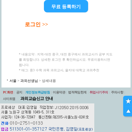
무료 등록하기
로그인 >>
* 내용요약 : 지역-대전 중구, 대전 중구에서 과외교사가 공부 지도
를 희망합니다. 상세한 로그인 후 확인하십시요. 무료이용하시면
됩니다.
* 태그: 중3 수학 과목 과외교사, 을지대 대학교 과외추천
서울
>
과외선생님
> 상세내용
PC화면
|
공지
|
개인정보취급방침
|
이용약관
|
법적책임한계
|
취업사기주의
|
주의사항
|
과외교습신고 안내
사이트맵