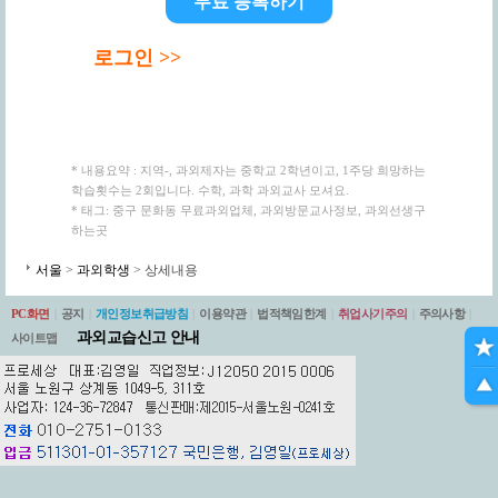
무료 등록하기
로그인 >>
* 내용요약 : 지역-, 과외제자는 중학교 2학년이고, 1주당 희망하는
학습횟수는 2회입니다. 수학, 과학 과외교사 모셔요.
* 태그: 중구 문화동 무료과외업체, 과외방문교사정보, 과외선생구
하는곳
서울
>
과외학생
> 상세내용
PC화면
|
공지
|
개인정보취급방침
|
이용약관
|
법적책임한계
|
취업사기주의
|
주의사항
|
과외교습신고 안내
사이트맵