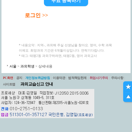
무료 등록하기
로그인 >>
* 내용요약 : 지역-, 과외해 주실 선생님을 찾아요. 영어, 수학 과목
이예요. 희망과외 기간은 6개월이상입니다. 연락기다립니다.
* 태그: 태평2동 과외구하려면, 태평2동, 영어 과외교사
서울
>
과외학생
> 상세내용
PC화면
|
공지
|
개인정보취급방침
|
이용약관
|
법적책임한계
|
취업사기주의
|
주의사항
|
과외교습신고 안내
사이트맵