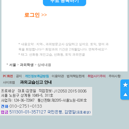
무료 등록하기
로그인 >>
* 내용요약 : 지역-, 과외방문교사 상담하고 싶어요. 토익, 영어 과
목을 희망합니다^^ 희망과외 기간은 2개월입니다. 연락주세요^^
* 태그: 선화동 개인교습, 선화동, 토익 과외연결
서울
>
과외학생
> 상세내용
PC화면
|
공지
|
개인정보취급방침
|
이용약관
|
법적책임한계
|
취업사기주의
|
주의사항
|
과외교습신고 안내
사이트맵