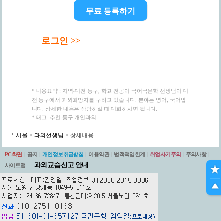
무료 등록하기
로그인 >>
* 내용요약 : 지역-대전 동구, 학교 전공이 국어국문학 선생님이 대
전 동구에서 과외희망자를 구하고 있습니다. 분야는 영어, 국어입
니다. 상세한 내용은 상담하실 때 대화하시면 됩니다.
* 태그: 추천 동구 개인과외
서울
>
과외선생님
> 상세내용
PC화면
|
공지
|
개인정보취급방침
|
이용약관
|
법적책임한계
|
취업사기주의
|
주의사항
|
과외교습신고 안내
사이트맵