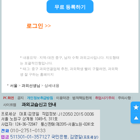
무료 등록하기
로그인 >>
* 내용요약 : 지역-대전 중구, 남자 수학 과외교사입니다. 지도형태
는 포괄적인형입니다.
* 태그: 중구 과외연결업체 추천, 과외학생 빨리 구할려면, 과외학
생 잘 구하는 홈페이지
서울
>
과외선생님
> 상세내용
PC화면
|
공지
|
개인정보취급방침
|
이용약관
|
법적책임한계
|
취업사기주의
|
주의사항
|
과외교습신고 안내
사이트맵