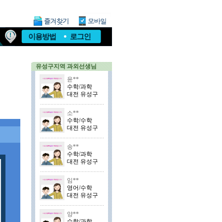
이용방법
로그인
유성구지역 과외선생님
윤**
수학/과학
대전 유성구
소**
수학/수학
대전 유성구
송**
수학/과학
대전 유성구
임**
영어/수학
대전 유성구
양**
수학/과학