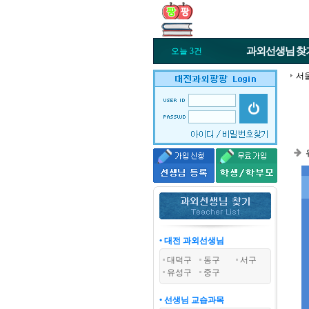
과외선생님
찾
오늘 3건
서
• 대전 과외선생님
대덕구
동구
서구
유성구
중구
• 선생님 교습과목