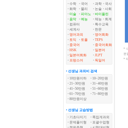
수학
국어
과학
국사
화학
물리
논술
사회
미술
피아노
바이올린
음악
예능
체능
회계
컴퓨터
특수교육
세계사
한문
영어과외
영어회화
토익
토플
TEPS
중국어
중국어회화
*
HSK
일본어
분
일본어회화
JLPT
*
프랑스어
독일어
• 선생님 과외비 검색
10만원이하
10~20만원
21~30만원
31~40만원
41~50만원
51~60만원
61~70만원
71~80만원
80만원이상
• 선생님 교습방법
기초다지기
쪽집게과외
문제풀이형
포괄수업형
책위주형
시험대비형