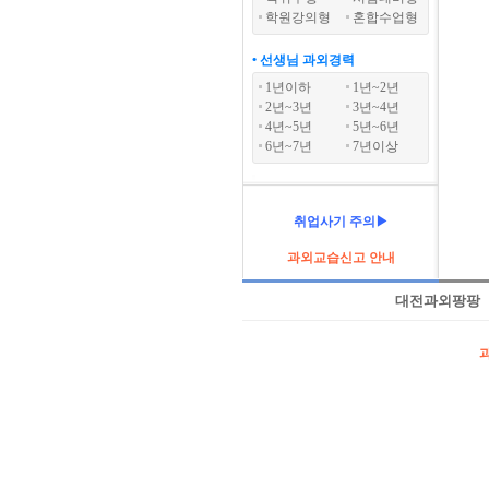
학원강의형
혼합수업형
• 선생님 과외경력
1년이하
1년~2년
2년~3년
3년~4년
4년~5년
5년~6년
6년~7년
7년이상
취업사기 주의▶
과외교습신고 안내
대전과외팡팡