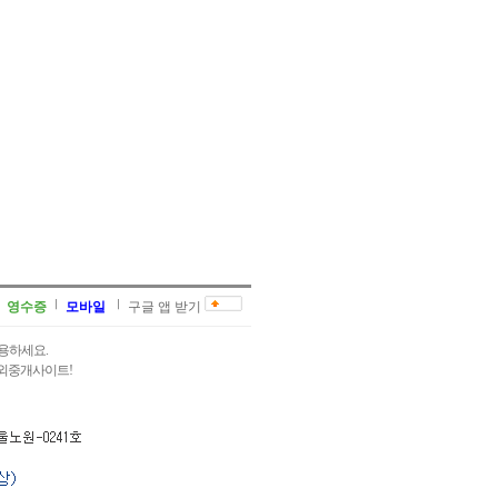
영수증
모바일
구글 앱 받기
용하세요.
과외중개사이트!