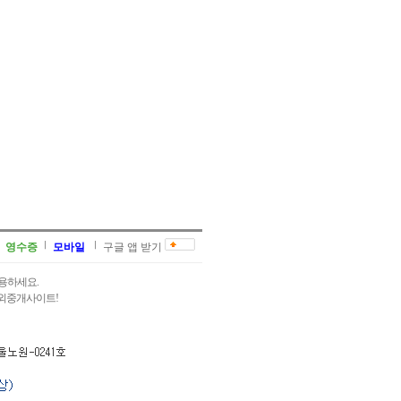
영수증
모바일
구글 앱 받기
용하세요.
과외중개사이트!