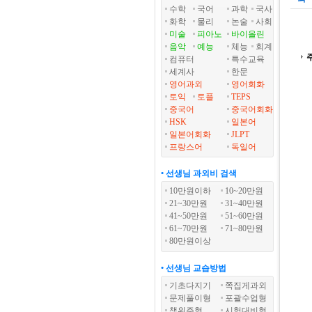
수학
국어
과학
국사
화학
물리
논술
사회
미술
피아노
바이올린
음악
예능
체능
회계
컴퓨터
특수교육
세계사
한문
영어과외
영어회화
토익
토플
TEPS
중국어
중국어회화
HSK
일본어
일본어회화
JLPT
프랑스어
독일어
• 선생님 과외비 검색
10만원이하
10~20만원
21~30만원
31~40만원
41~50만원
51~60만원
61~70만원
71~80만원
80만원이상
• 선생님 교습방법
기초다지기
쪽집게과외
문제풀이형
포괄수업형
책위주형
시험대비형