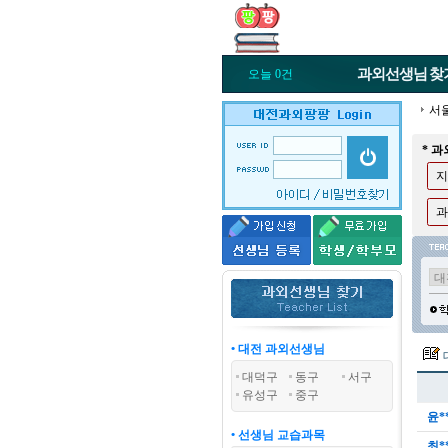
과외선생님
찾
오늘 0건
서
* 
지
과
• 대전 과외선생님
대덕구
동구
서구
유성구
중구
윤*
• 선생님 교습과목
최*