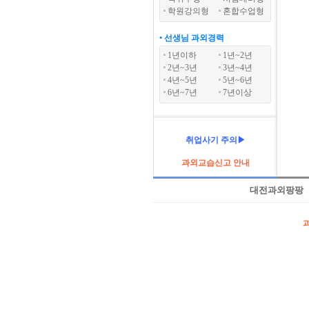
학원강의형
혼합수업형
• 선생님 과외경력
1년이하
1년~2년
2년~3년
3년~4년
4년~5년
5년~6년
6년~7년
7년이상
취업사기 주의▶
과외교습신고 안내
대전과외팡팡