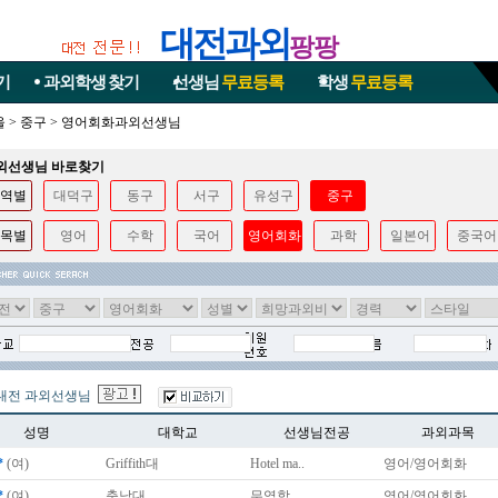
대전과외
팡팡
기
과외학생
찾기
선생님
무료등록
학생
무료등록
울
>
중구
>
영어회화과외선생님
과외선생님 바로찾기
역별
대덕구
동구
서구
유성구
중구
목별
영어
수학
국어
영어회화
과학
일본어
중국어
대전 과외선생님
성명
대학교
선생님전공
과외과목
*
(여)
Griffith대
Hotel ma..
영어/영어회화
*
(여)
충남대
무역학
영어/영어회화