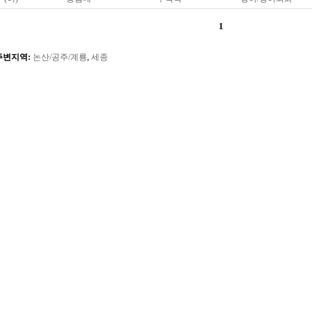
1
주변지역:
논산/공주/계룡
,
세종