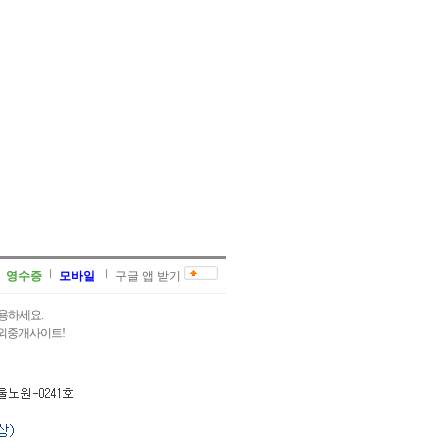
영수증
모바일
구글 앱 받기
용하세요.
과외중개사이트!