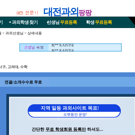
대전과외
팡팡
기
과외학생
찾기
선생님
무료등록
학생
무료등록
울
>
과외선생님
> 상세내용
최** KAIST대
최** KAIST대
서구, 고려대, 수학
연결/소개수수료 무료
지역 일등 과외사이트 목표!
오랫동안 운영!
간단한
무료 학생회원 등록만
하셔도...