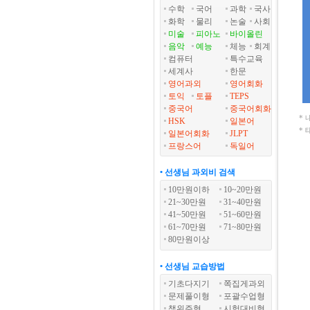
수학
국어
과학
국사
화학
물리
논술
사회
미술
피아노
바이올린
음악
예능
체능
회계
컴퓨터
특수교육
세계사
한문
영어과외
영어회화
토익
토플
TEPS
중국어
중국어회화
*
HSK
일본어
*
일본어회화
JLPT
프랑스어
독일어
• 선생님 과외비 검색
10만원이하
10~20만원
21~30만원
31~40만원
41~50만원
51~60만원
61~70만원
71~80만원
80만원이상
• 선생님 교습방법
기초다지기
쪽집게과외
문제풀이형
포괄수업형
책위주형
시험대비형