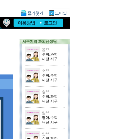
이용방법
로그인
서구지역 과외선생님
윤**
수학/과학
대전 서구
소**
수학/수학
대전 서구
송**
수학/과학
대전 서구
임**
영어/수학
대전 서구
양**
수학/과학