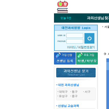
과외선생님
찾
오늘 0건
서
• 대전 과외선생님
대덕구
동구
서구
유성구
중구
• 선생님 교습과목