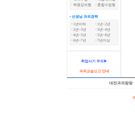
학원강의형
혼합수업형
• 선생님 과외경력
1년이하
1년~2년
2년~3년
3년~4년
4년~5년
5년~6년
6년~7년
7년이상
취업사기 주의▶
과외교습신고 안내
대전과외팡팡