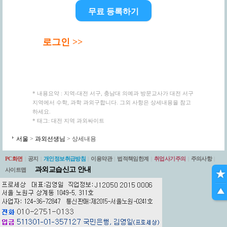
무료 등록하기
로그인 >>
* 내용요약 : 지역-대전 서구, 충남대 의예과 방문교사가 대전 서구
지역에서 수학, 과학 과외구합니다. 그외 사항은 상세내용을 참고
하세요.
* 태그: 대전 지역 과외싸이트
서울
>
과외선생님
> 상세내용
PC화면
|
공지
|
개인정보취급방침
|
이용약관
|
법적책임한계
|
취업사기주의
|
주의사항
|
과외교습신고 안내
사이트맵