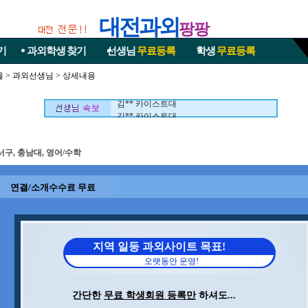
대전과외
팡팡
기
과외학생
찾기
선생님
무료등록
학생
무료등록
울
>
과외선생님
> 상세내용
김** 카이스트대
김** 카이스트대
서구, 충남대, 영어/수학
연결/소개수수료 무료
지역 일등 과외사이트 목표!
오랫동안 운영!
간단한
무료 학생회원 등록만
하셔도...