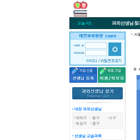
과외선생님
찾
오늘 0건
서
• 대전 과외선생님
대덕구
동구
서구
유성구
중구
• 선생님 교습과목