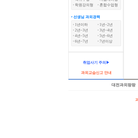
학원강의형
혼합수업형
• 선생님 과외경력
1년이하
1년~2년
2년~3년
3년~4년
4년~5년
5년~6년
6년~7년
7년이상
취업사기 주의▶
과외교습신고 안내
대전과외팡팡