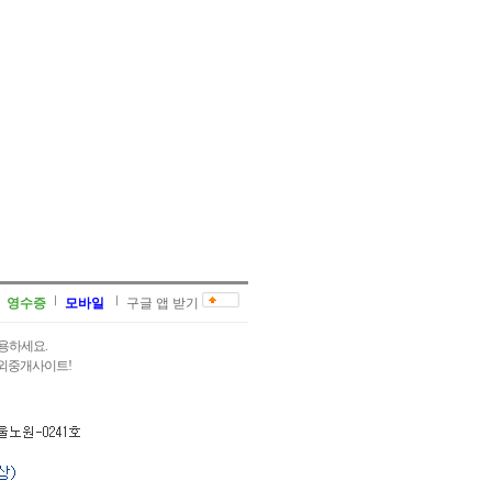
영수증
모바일
구글 앱 받기
용하세요.
과외중개사이트!