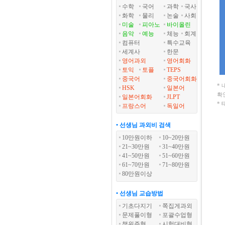
수학
국어
과학
국사
화학
물리
논술
사회
미술
피아노
바이올린
음악
예능
체능
회계
컴퓨터
특수교육
세계사
한문
영어과외
영어회화
토익
토플
TEPS
중국어
중국어회화
*
HSK
일본어
확
일본어회화
JLPT
*
프랑스어
독일어
• 선생님 과외비 검색
10만원이하
10~20만원
21~30만원
31~40만원
41~50만원
51~60만원
61~70만원
71~80만원
80만원이상
• 선생님 교습방법
기초다지기
쪽집게과외
문제풀이형
포괄수업형
책위주형
시험대비형