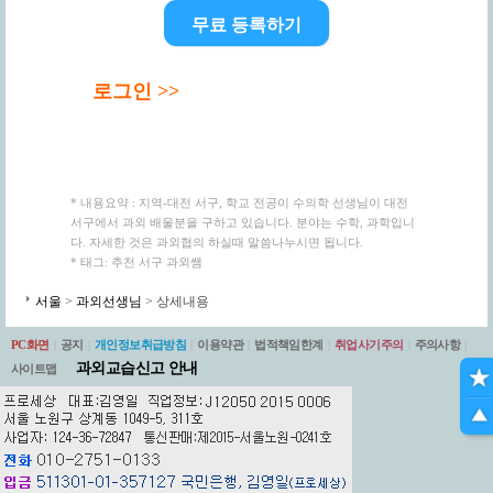
무료 등록하기
로그인 >>
* 내용요약 : 지역-대전 서구, 학교 전공이 수의학 선생님이 대전
서구에서 과외 배울분을 구하고 있습니다. 분야는 수학, 과학입니
다. 자세한 것은 과외협의 하실때 말씀나누시면 됩니다.
* 태그: 추천 서구 과외쌤
서울
>
과외선생님
> 상세내용
PC화면
|
공지
|
개인정보취급방침
|
이용약관
|
법적책임한계
|
취업사기주의
|
주의사항
|
과외교습신고 안내
사이트맵