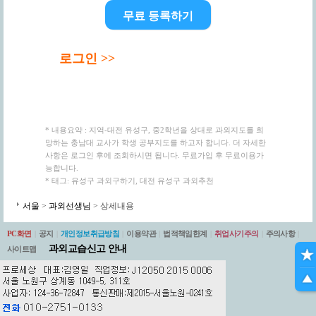
무료 등록하기
로그인 >>
* 내용요약 : 지역-대전 유성구, 중2학년을 상대로 과외지도를 희
망하는 충남대 교사가 학생 공부지도를 하고자 합니다. 더 자세한
사항은 로그인 후에 조회하시면 됩니다. 무료가입 후 무료이용가
능합니다.
* 태그: 유성구 과외구하기, 대전 유성구 과외추천
서울
>
과외선생님
> 상세내용
PC화면
|
공지
|
개인정보취급방침
|
이용약관
|
법적책임한계
|
취업사기주의
|
주의사항
|
과외교습신고 안내
사이트맵