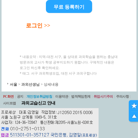
무료 등록하기
로그인 >>
* 내용요약 : 지역-대전 서구, 을 상대로 과외학습을 원하는 충남대
방문과외 교사가 학생 공부지도하기 원합니다. 구체적인 내용은
로그인 하신후 확인하세요.
* 태그: 서구 과외학생모집, 대전 서구 과외구합니다
서울
>
과외선생님
> 상세내용
PC화면
|
공지
|
개인정보취급방침
|
이용약관
|
법적책임한계
|
취업사기주의
|
주의사항
|
과외교습신고 안내
사이트맵