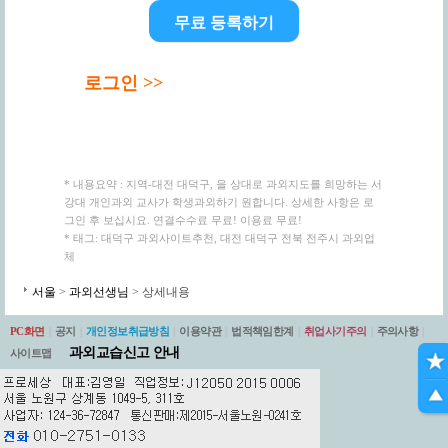
무료 등록하기
로그인 >>
* 내용요약 : 지역-대전 대덕구, 을 상대로 과외지도를 희망하는 서
강대 개인과외 교사가 학생과외하기 원합니다. 상세한 사항은 로
그인 후 보십시요. 연결수수료 무료! 이용료 무료!
* 태그: 대덕구 과외사이트추천, 대전 대덕구 전북 전주시 과외업
체
서울
>
과외선생님
> 상세내용
PC화면
|
공지
|
개인정보취급방침
|
이용약관
|
법적책임한계
|
취업사기주의
|
주의사항
|
과외교습신고 안내
사이트맵