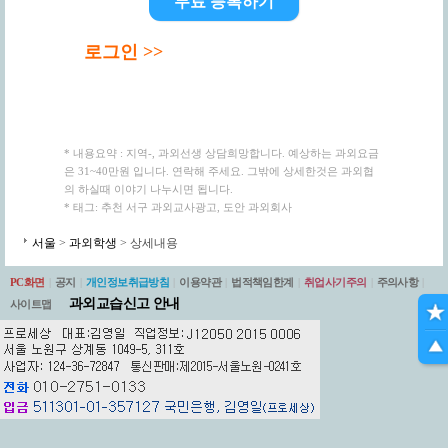
무료 등록하기
로그인 >>
* 내용요약 : 지역-, 과외선생 상담희망합니다. 예상하는 과외요금
은 31~40만원 입니다. 연락해 주세요. 그밖에 상세한것은 과외협
의 하실때 이야기 나누시면 됩니다.
* 태그: 추천 서구 과외교사광고, 도안 과외회사
서울
>
과외학생
> 상세내용
PC화면
|
공지
|
개인정보취급방침
|
이용약관
|
법적책임한계
|
취업사기주의
|
주의사항
|
과외교습신고 안내
사이트맵