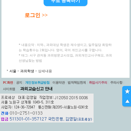
무료 등록하기
로그인 >>
* 내용요약 : 지역-, 과외대상 학생은 재수생이고, 일주일당 희망하
는 학습횟수는 2회입니다. 영어, 국어 개인교사를 구합니다.
* 태그: 서구 관저동 과외방문교사모집, 과외개인교사구해요, 과외
선생님찾는 방법
서울
>
과외학생
> 상세내용
PC화면
|
공지
|
개인정보취급방침
|
이용약관
|
법적책임한계
|
취업사기주의
|
주의사항
|
과외교습신고 안내
사이트맵