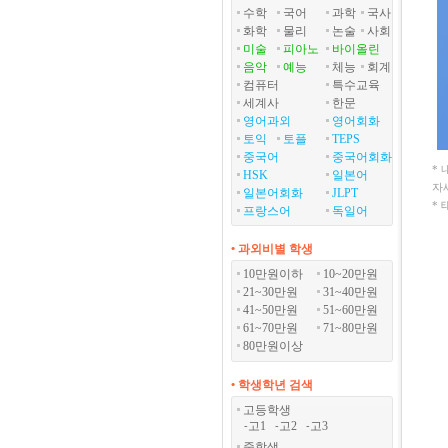
수학
국어
과학
국사
화학
물리
논술
사회
미술
피아노
바이올린
음악
예능
체능
회계
컴퓨터
특수교육
세계사
한문
영어과외
영어회화
토익
토플
TEPS
중국어
중국어회화
*
HSK
일본어
자
일본어회화
JLPT
*
프랑스어
독일어
• 과외비별 학생
10만원이하
10~20만원
21~30만원
31~40만원
41~50만원
51~60만원
61~70만원
71~80만원
80만원이상
• 학생학년 검색
고등학생
고1
고2
고3
-
-
-
중학생