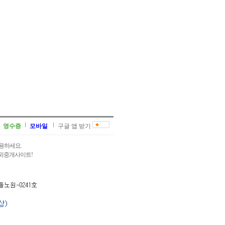
영수증
모바일
구글 앱 받기
용하세요.
과외중개사이트!