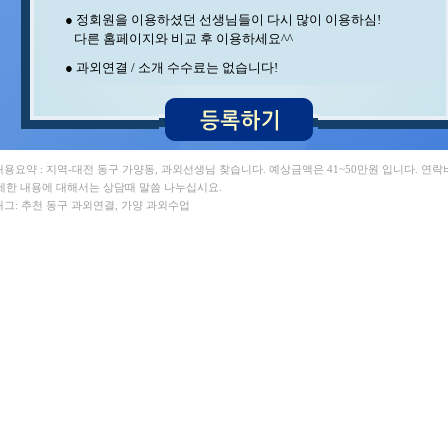
박** 영어/토익 , 송* 영어/과학
● 정회원을 이용하셨던 선생님들이 다시 많이 이용하심!
중** 과학 , 최** 수학/과학
다른 홈페이지와 비교 후 이용하세요^^
백** 수학 , 김** 영어/일본어
김** 수학/과학 , 김** 수학/영어
● 과외연결 / 소개 수수료는 없습니다!
김** 수학 , 임** 과학/수학
이** 중국어회화/중국어 , 조** 수학
강** 수학 , 최** 일본어/일본어회화
박** 수학/영어 , 김** 수학/영어
홍* 수학 , 이** 수학/영어
이** 수학 , 박** 수학
 내용요약 : 지역-대전 동구 가양동, 과외선생님 찾습니다. 예상금액은 41~50만원 입니다. 연
구** 수학 , 양** 영어
세한 내용에 대해서는 상담때 말씀 나누십시요.
이** 영어 , 이** 수학/영어
 태그: 추천 동구 과외연결, 가양 과외수업
석** 수학/국어 , 정** 수학/국어
이** 수학/과학 , 김** 수학
민** 과학/영어 , 변** 수학/과학
지** 수학/영어 , 윤** 영어
김** 영어 , 최** 수학
오** 수학 , 안** 수학
김** 수학 ,