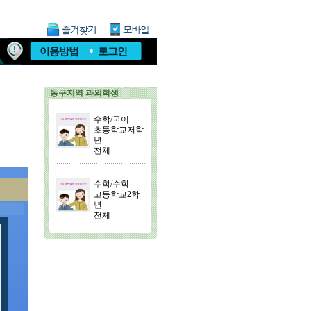
이용방법
로그인
동구지역 과외학생
수학/국어
초등학교저학
년
전체
수학/수학
고등학교2학
년
전체