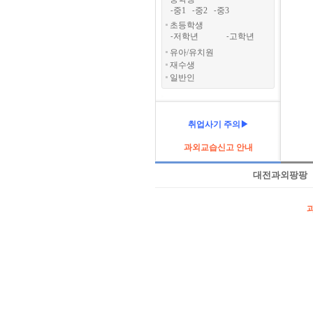
중1
중2
중3
-
-
-
초등학생
저학년
고학년
-
-
유아/유치원
재수생
일반인
취업사기 주의▶
과외교습신고 안내
대전과외팡팡