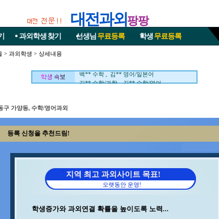
대전과외
팡팡
기
과외학생
찾기
선생님
무료등록
학생
무료등록
울
>
과외학생
> 상세내용
박** 영어/토익 , 송* 영어/과학
중** 과학 , 최** 수학/과학
백** 수학 , 김** 영어/일본어
김** 수학/과학 , 김** 수학/영어
김** 수학 , 임** 과학/수학
이** 중국어회화/중국어 , 조** 수학
강** 수학 , 최** 일본어/일본어회화
동구 가양동, 수학/영어과외
박** 수학/영어 , 김** 수학/영어
홍* 수학 , 이** 수학/영어
등록 신청을 추천드림!
이** 수학 , 박** 수학
구** 수학 , 양** 영어
이** 영어 , 이** 수학/영어
석** 수학/국어 , 정** 수학/국어
이** 수학/과학 , 김** 수학
지역 최고 과외사이트 목표!
민** 과학/영어 , 변** 수학/과학
오랫동안 운영!
지** 수학/영어 , 윤** 영어
김** 영어 , 최** 수학
오** 수학 , 안** 수학
학생증가와 과외연결 확률을 높이도록 노력...
김** 수학 ,