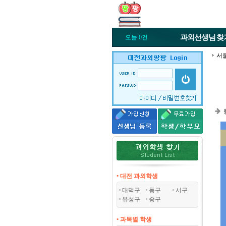
과외선생님
찾
오늘 0건
서
• 대전 과외학생
대덕구
동구
서구
유성구
중구
• 과목별 학생