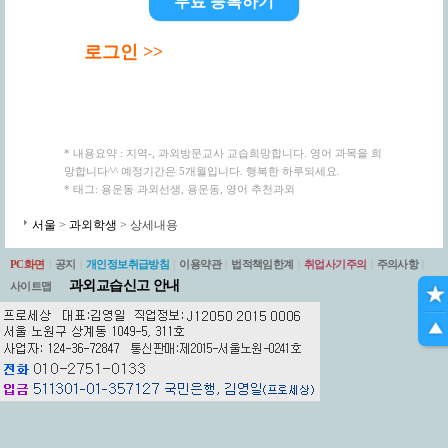
무료 등록하기
로그인 >>
* 내용요약 : 지역-, 과외방문교사 교습희망합니다. 영어 과목을 희
망합니다^^ 예정기간은 5개월입니다. 행복한 하루되세요.
* 태그: 용운동 과외선생, 용운동, 영어 추천과외
서울
>
과외학생
> 상세내용
PC화면
|
공지
|
개인정보취급방침
|
이용약관
|
법적책임한계
|
취업사기주의
|
주의사항
|
과외교습신고 안내
사이트맵