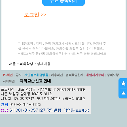
무료 등록하기
로그인 >>
* 내용요약 : 지역-, 과학 과외교사 상담받으려 합니다. 과외해 주
실 선생님 연락기다릴께요. 과외수업 요일은 협의 하기 원해요.
* 태그: 서구 둔산동 과외학생구하는 카페, 서구 과학 과외사이트
서울
>
과외학생
> 상세내용
PC화면
|
공지
|
개인정보취급방침
|
이용약관
|
법적책임한계
|
취업사기주의
|
주의사항
|
과외교습신고 안내
사이트맵