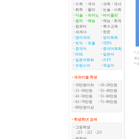
수학
국어
과학
국사
화학
물리
논술
사회
미술
피아노
바이올린
음악
예능
체능
회계
컴퓨터
특수교육
세계사
한문
영어과외
영어회화
토익
토플
TEPS
중국어
중국어회화
*
HSK
일본어
회
일본어회화
JLPT
*
프랑스어
독일어
• 과외비별 학생
10만원이하
10~20만원
21~30만원
31~40만원
41~50만원
51~60만원
61~70만원
71~80만원
80만원이상
• 학생학년 검색
고등학생
고1
고2
고3
-
-
-
중학생