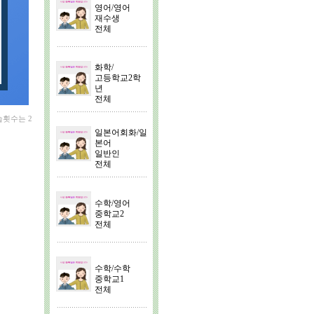
영어/영어
재수생
전체
화학/
고등학교2학
년
전체
습횟수는 2
일본어회화/일
본어
일반인
전체
수학/영어
중학교2
전체
수학/수학
중학교1
전체