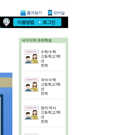
이용방법
로그인
서구지역 과외학생
수학/수학
고등학교3학
년
전체
국어/수학
고등학교3학
년
전체
영어/국사
고등학교2학
년
전체