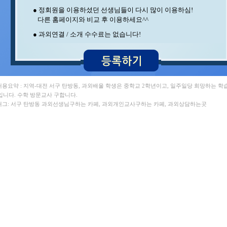
김** 수학 , 이** 수학/과학
● 정회원을 이용하셨던 선생님들이 다시 많이 이용하심!
이** 수학 , 지** 수학/영어
다른 홈페이지와 비교 후 이용하세요^^
장** 중국어/중국어회화 , 최** 수학/과학
변** 수학/과학 , 윤** 영어
● 과외연결 / 소개 수수료는 없습니다!
이** 수학/영어 , 김** 수학
중** 과학 , 석** 수학/국어
정** 수학/국어 , 김** 영어/일본어
이** 수학/영어 , 김** 수학
홍* 수학 , 임** 과학/수학
김** 수학/과학 , 이** 영어
 내용요약 : 지역-대전 서구 탄방동, 과외배울 학생은 중학교 2학년이고, 일주일당 희망하는 학
김** 수학/영어 , 김** 수학
입니다. 수학 방문교사 구합니다.
안** 수학 , 조** 수학
 태그: 서구 탄방동 과외선생님구하는 카페, 과외개인교사구하는 카페, 과외상담하는곳
오** 수학 , 박** 수학/영어
민** 과학/영어 , 박** 수학
백** 수학 , 강** 수학
송* 영어/과학 , 박** 영어/토익
양** 영어 , 김** 영어
구** 수학 , 서** 수학/과학
이** 중국어회화/중국어 , 최** 수학
최** 일본어/일본어회화 , 김** 수학/영어
김** 수학 , 이** 수학/과학