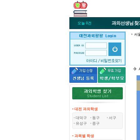
과외선생님
찾
오늘 0건
서
• 대전 과외학생
대덕구
동구
서구
유성구
중구
• 과목별 학생