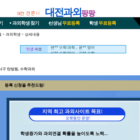
대전과외
팡팡
기
과외학생
찾기
선생님
무료등록
학생
무료등록
울
>
과외학생
> 상세내용
이** 수학 , 지** 수학/영어
장** 중국어/중국어회화 , 최** 수학/과학
변** 수학/과학 , 윤** 영어
이** 수학/영어 , 김** 수학
중** 과학 , 석** 수학/국어
정** 수학/국어 , 김** 영어/일본어
이** 수학/영어 , 김** 수학
서구 탄방동, 수학과외
홍* 수학 , 임** 과학/수학
김** 수학/과학 , 이** 영어
등록 신청을 추천드림!
김** 수학/영어 , 김** 수학
안** 수학 , 조** 수학
오** 수학 , 박** 수학/영어
민** 과학/영어 , 박** 수학
백** 수학 , 강** 수학
지역 최고 과외사이트 목표!
송* 영어/과학 , 박** 영어/토익
오랫동안 운영!
양** 영어 , 김** 영어
구** 수학 , 서** 수학/과학
이** 중국어회화/중국어 , 최** 수학
학생증가와 과외연결 확률을 높이도록 노력...
최** 일본어/일본어회화 , 김** 수학/영어