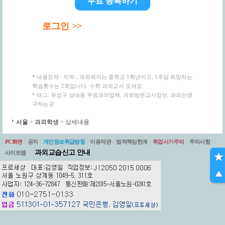
무료 등록하기
로그인 >>
* 내용요약 : 지역-, 과외제자는 중학교 1학년이고, 1주당 희망하는
학습횟수는 2회입니다. 수학 과외교사 모셔요.
* 태그: 유성구 상대동 무료과외업체, 과외방문교사정보, 과외선생
구하는곳
서울
>
과외학생
> 상세내용
PC화면
|
공지
|
개인정보취급방침
|
이용약관
|
법적책임한계
|
취업사기주의
|
주의사항
|
과외교습신고 안내
사이트맵