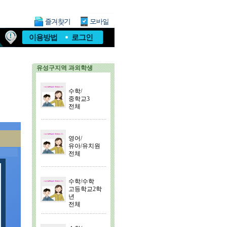
이용방법
로그인
유성구지역 과외학생
수학/
중학교3
전체
영어/
유아/유치원
전체
수학/수학
고등학교2학
년
전체