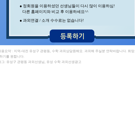
이** 수학/영어 , 지** 수학/영어
● 정회원을 이용하셨던 선생님들이 다시 많이 이용하심!
조** 영어 , 양** 영어
다른 홈페이지와 비교 후 이용하세요^^
송* 영어/과학 , 홍* 수학
최** 일본어/일본어회화 , 김** 수학/영어
● 과외연결 / 소개 수수료는 없습니다!
백** 수학 , 최** 수학
김** 수학 , 김** 수학
정** 수학/국어 , 조** 수학
중** 과학 , 이** 수학
김** 수학/과학 , 이** 수학/영어
김** 영어/일본어 , 박** 수학
 내용요약 : 지역-대전 유성구 관평동, 수학 과외상담원해요. 과외해 주실분 연락바랍니다. 희
석** 수학/국어 , 민** 과학/영어
 하기를 원합니다.
이** 영어 , 최** 수학/과학
 태그: 유성구 관평동 과외선생님, 유성 수학 과외선생광고
오** 수학 , 이** 수학/과학
안** 수학 , 박** 수학/영어
김** 수학/영어 ,