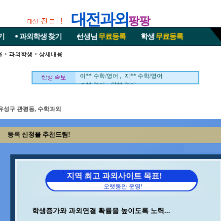
대전과외
팡팡
기
과외학생
찾기
선생님
무료등록
학생
무료등록
울
>
과외학생
> 상세내용
윤** 물리 , 이** 중국어회화/중국어
구** 수학 , 김** 수학
이** 수학/영어 , 지** 수학/영어
조** 영어 , 양** 영어
송* 영어/과학 , 홍* 수학
최** 일본어/일본어회화 , 김** 수학/영어
유성구 관평동, 수학과외
백** 수학 , 최** 수학
김** 수학 , 김** 수학
정** 수학/국어 , 조** 수학
등록 신청을 추천드림!
중** 과학 , 이** 수학
김** 수학/과학 , 이** 수학/영어
김** 영어/일본어 , 박** 수학
석** 수학/국어 , 민** 과학/영어
이** 영어 , 최** 수학/과학
지역 최고 과외사이트 목표!
오** 수학 , 이** 수학/과학
오랫동안 운영!
안** 수학 , 박** 수학/영어
김** 수학/영어 ,
윤** 물리 , 이** 중국어회화/중국어
학생증가와 과외연결 확률을 높이도록 노력...
구** 수학 , 김** 수학