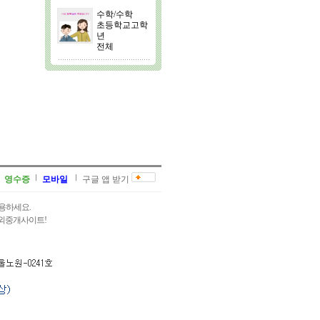
수학/수학
초등학교고학
년
전체
영수증
모바일
구글 앱 받기
용하세요.
과외중개사이트!