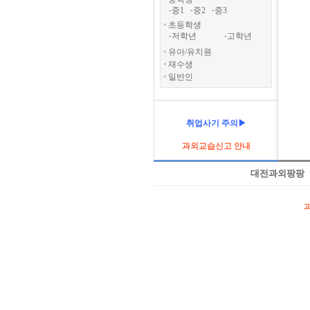
중1
중2
중3
-
-
-
초등학생
저학년
고학년
-
-
유아/유치원
재수생
일반인
취업사기 주의▶
과외교습신고 안내
대전과외팡팡