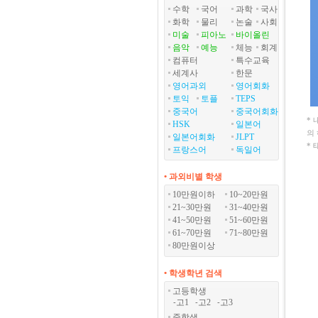
수학
국어
과학
국사
화학
물리
논술
사회
미술
피아노
바이올린
음악
예능
체능
회계
컴퓨터
특수교육
세계사
한문
영어과외
영어회화
토익
토플
TEPS
중국어
중국어회화
*
HSK
일본어
의
일본어회화
JLPT
*
프랑스어
독일어
• 과외비별 학생
10만원이하
10~20만원
21~30만원
31~40만원
41~50만원
51~60만원
61~70만원
71~80만원
80만원이상
• 학생학년 검색
고등학생
고1
고2
고3
-
-
-
중학생