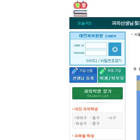
과외선생님
찾
오늘 0건
서
• 대전 과외학생
대덕구
동구
서구
유성구
중구
• 과목별 학생