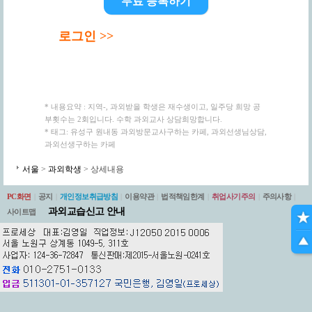
무료 등록하기
로그인 >>
* 내용요약 : 지역-, 과외받을 학생은 재수생이고, 일주당 희망 공
부횟수는 2회입니다. 수학 과외교사 상담희망합니다.
* 태그: 유성구 원내동 과외방문교사구하는 카페, 과외선생님상담,
과외선생구하는 카페
서울
>
과외학생
> 상세내용
PC화면
|
공지
|
개인정보취급방침
|
이용약관
|
법적책임한계
|
취업사기주의
|
주의사항
|
과외교습신고 안내
사이트맵