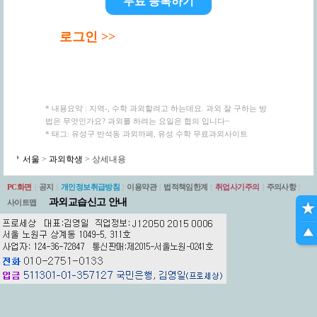
무료 등록하기
로그인 >>
* 내용요약 : 지역-, 수학 과외할려고 하는데요. 과외 잘 구하는 방
법은 무엇인가요? 과외를 하려는 요일은 협의 입니다~
* 태그: 유성구 반석동 과외까페, 유성 수학 무료과외사이트
서울
>
과외학생
> 상세내용
PC화면
|
공지
|
개인정보취급방침
|
이용약관
|
법적책임한계
|
취업사기주의
|
주의사항
|
과외교습신고 안내
사이트맵