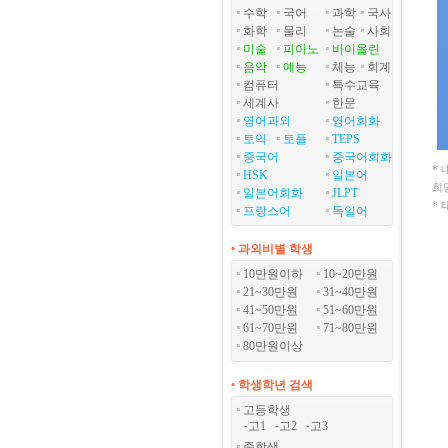
수학
국어
과학
국사
화학
물리
논술
사회
미술
피아노
바이올린
음악
예능
체능
회계
컴퓨터
특수교육
세계사
한문
영어과외
영어회화
토익
토플
TEPS
중국어
중국어회화
*
HSK
일본어
희
일본어회화
JLPT
*
프랑스어
독일어
• 과외비별 학생
10만원이하
10~20만원
21~30만원
31~40만원
41~50만원
51~60만원
61~70만원
71~80만원
80만원이상
• 학생학년 검색
고등학생
고1
고2
고3
-
-
-
중학생