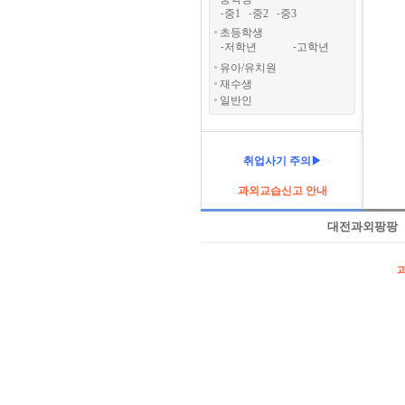
중1
중2
중3
-
-
-
초등학생
저학년
고학년
-
-
유아/유치원
재수생
일반인
취업사기 주의▶
과외교습신고 안내
대전과외팡팡