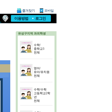
이용방법
로그인
유성구지역 과외학생
수학/
중학교3
전체
영어/
유아/유치원
전체
수학/수학
고등학교2학
년
전체