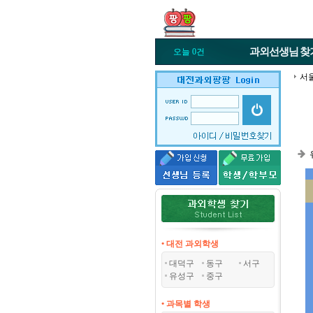
과외선생님
찾
오늘 0건
서
• 대전 과외학생
대덕구
동구
서구
유성구
중구
• 과목별 학생