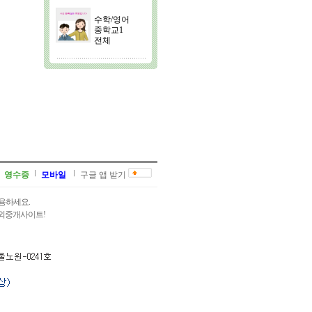
수학/영어
중학교1
전체
영수증
모바일
구글 앱 받기
용하세요.
과외중개사이트!