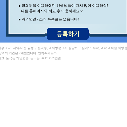
김** 수학/영어 , 안** 수학
● 정회원을 이용하셨던 선생님들이 다시 많이 이용하심!
조** 수학 , 석** 수학/국어
다른 홈페이지와 비교 후 이용하세요^^
이** 수학/국어 , 백** 수학
윤** 물리 , 박** 수학/영어
● 과외연결 / 소개 수수료는 없습니다!
구** 수학 , 김** 영어/일본어
이** 영어 , 조** 영어
김** 수학 , 오** 수학
송* 영어/과학 , 민** 과학/영어
홍* 수학 , 중** 과학
김** 수학/영어 , 이** 중국어회화/중국어
 내용요약 : 지역-대전 유성구 둔곡동, 과외방문교사 상담하고 싶어요. 수학, 과학 과목을 희망합
최** 수학/과학 , 이** 수학/영어
망과외 기간은 2개월입니다. 연락주세요^^
박** 수학 , 최** 일본어/일본어회화
 태그: 둔곡동 개인교습, 둔곡동, 수학 과외연결
이** 수학/영어 ,