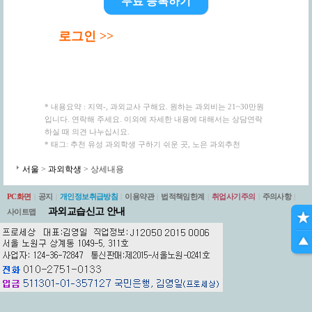
무료 등록하기
로그인 >>
* 내용요약 : 지역-, 과외교사 구해요. 원하는 과외비는 21~30만원
입니다. 연락해 주세요. 이외에 자세한 내용에 대해서는 상담연락
하실 때 의견 나누십시요.
* 태그: 추천 유성 과외학생 구하기 쉬운 곳, 노은 과외추천
서울
>
과외학생
> 상세내용
PC화면
|
공지
|
개인정보취급방침
|
이용약관
|
법적책임한계
|
취업사기주의
|
주의사항
|
과외교습신고 안내
사이트맵