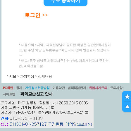
무료 등록하기
로그인 >>
* 내용요약 : 지역-, 과외선생님이 필요한 학생은 일반인/회사원이
고, 한 주당 희망 공부횟수는 2회입니다. 영어 방문교사 모십니다
~~
* 태그: 동구 성남동 과외교사구하는 카페, 과외개인교사 구하는
법, 과외선생구함
서울
>
과외학생
> 상세내용
PC화면
|
공지
|
개인정보취급방침
|
이용약관
|
법적책임한계
|
취업사기주의
|
주의사항
|
과외교습신고 안내
사이트맵