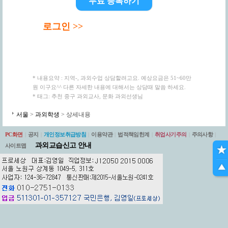
무료 등록하기
로그인 >>
* 내용요약 : 지역-, 과외수업 상담할려고요. 예상요금은 51~60만
원 이구요^^ 다른 자세한 내용에 대해서는 상담때 말씀 하세요.
* 태그: 추천 중구 과외교사, 문화 과외선생님
서울
>
과외학생
> 상세내용
PC화면
|
공지
|
개인정보취급방침
|
이용약관
|
법적책임한계
|
취업사기주의
|
주의사항
|
과외교습신고 안내
사이트맵