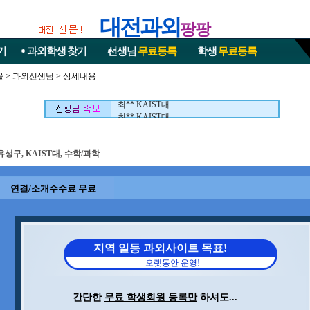
대전과외
팡팡
기
과외학생
찾기
선생님
무료등록
학생
무료등록
울
>
과외선생님
> 상세내용
최** KAIST대
최** KAIST대
유성구, KAIST대, 수학/과학
연결/소개수수료 무료
지역 일등 과외사이트 목표!
오랫동안 운영!
간단한
무료 학생회원 등록만
하셔도...