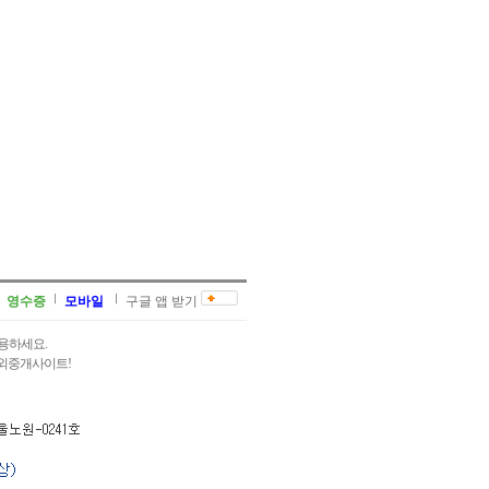
영수증
모바일
구글 앱 받기
용하세요.
과외중개사이트!