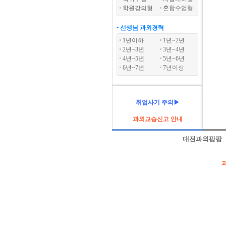
학원강의형
혼합수업형
• 선생님 과외경력
1년이하
1년~2년
2년~3년
3년~4년
4년~5년
5년~6년
6년~7년
7년이상
취업사기 주의▶
과외교습신고 안내
대전과외팡팡