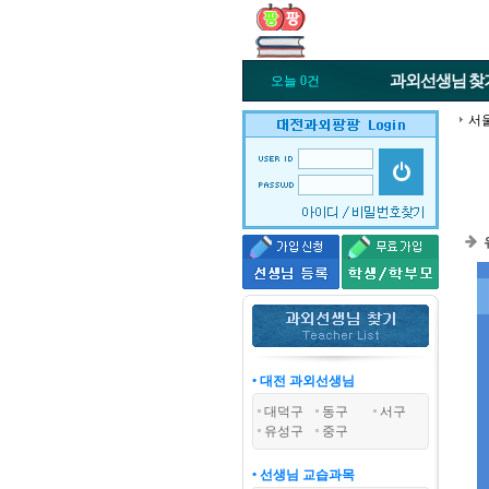
과외선생님
찾
오늘 0건
서
• 대전 과외선생님
대덕구
동구
서구
유성구
중구
• 선생님 교습과목