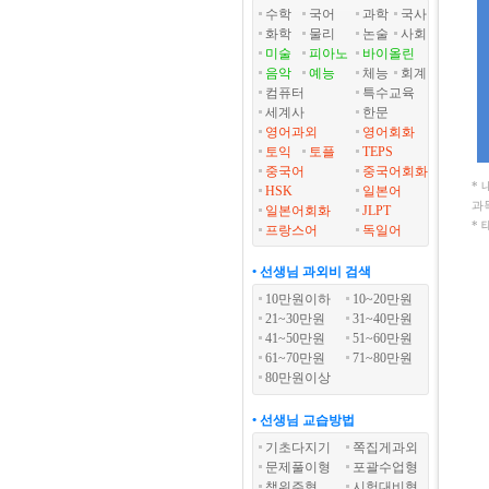
수학
국어
과학
국사
화학
물리
논술
사회
미술
피아노
바이올린
음악
예능
체능
회계
컴퓨터
특수교육
세계사
한문
영어과외
영어회화
토익
토플
TEPS
중국어
중국어회화
*
HSK
일본어
과
일본어회화
JLPT
*
프랑스어
독일어
• 선생님 과외비 검색
10만원이하
10~20만원
21~30만원
31~40만원
41~50만원
51~60만원
61~70만원
71~80만원
80만원이상
• 선생님 교습방법
기초다지기
쪽집게과외
문제풀이형
포괄수업형
책위주형
시험대비형