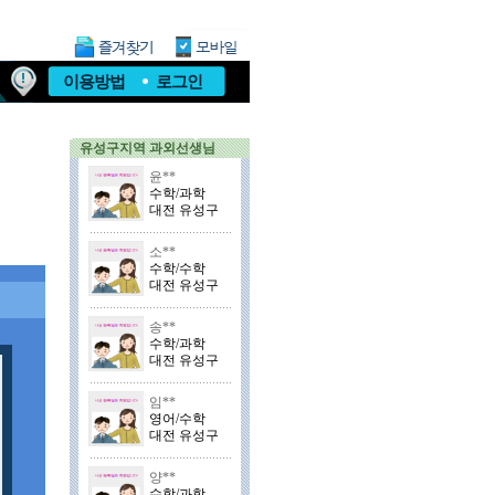
이용방법
로그인
유성구지역 과외선생님
윤**
수학/과학
대전 유성구
소**
수학/수학
대전 유성구
송**
수학/과학
대전 유성구
임**
영어/수학
대전 유성구
양**
수학/과학