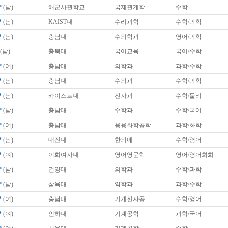
*
(남)
해군사관학교
국제관계학
수학
*
(남)
KAIST대
수리과학
수학/과학
*
(남)
충남대
수의학과
영어/과학
(남)
충북대
국어교육
국어/수학
*
(여)
충남대
의학과
과학/수학
*
(남)
충남대
수의과
수학/과학
*
(남)
카이스트대
전자과
수학/물리
*
(남)
충남대
수학과
수학/국어
*
(여)
충남대
응용화학공학
과학/화학
*
(남)
대전대
한의예
수학/영어
*
(여)
이화여자대
영어영문학
영어/영어회화
*
(남)
건양대
의학과
수학/과학
*
(남)
삼육대
약학과
과학/수학
*
(여)
충남대
기계전자공
수학/영어
*
(여)
인하대
기계공학
과학/국어