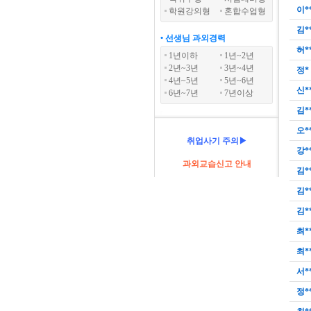
이*
학원강의형
혼합수업형
김*
• 선생님 과외경력
허*
1년이하
1년~2년
2년~3년
3년~4년
정*
4년~5년
5년~6년
신*
6년~7년
7년이상
김*
오*
취업사기 주의▶
강*
과외교습신고 안내
김*
김*
김*
최*
최*
서*
정*