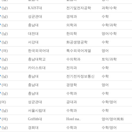
*
(남)
KAIST대
전기및전자공학
과학/수학
*
(남)
성균관대
경제과
수학
*
(남)
충남대
의학과
수학/과학
*
(남)
대전대
한의학
영어/수학
*
(남)
서강대
화공생명공학
수학
*
(여)
한국외국어대
특수외국어계열
영어
*
(남)
충남대학교
수의학과
토익/과학
*
(남)
카이스트대
전자과
수학
*
(남)
충남대
전기전자정보통신
수학
*
(여)
충남대
경영학
영어
*
(남)
충남대
수학과
수학
(여)
성균관대
공대과
수학/영어
*
(남)
서울시립대
수학과
수학
*
(여)
Griffith대
Hotel ma..
영어/영어회화
*
(남)
경희대
수학과
수학/영어