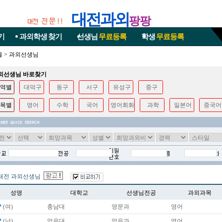
대전과외
팡팡
기
과외학생
찾기
선생님
무료등록
학생
무료등록
울
>
과외선생님
과외선생님 바로찾기
역별
대덕구
동구
서구
유성구
중구
목별
영어
수학
국어
영어회화
과학
일본어
중국어
대전 과외선생님
성명
대학교
선생님전공
과외과목
*
(여)
충남대
영문과
영어
*
(남)
없음대
없음과
영어