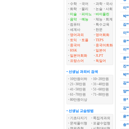
수학
국어
과학
국사
이*
화학
물리
논술
사회
미술
피아노
바이올린
박*
음악
예능
체능
회계
컴퓨터
특수교육
김*
세계사
한문
이*
영어과외
영어회화
토익
토플
TEPS
유*
중국어
중국어회화
이*
HSK
일본어
일본어회화
JLPT
윤*
프랑스어
독일어
진*
• 선생님 과외비 검색
박*
10만원이하
10~20만원
김*
21~30만원
31~40만원
41~50만원
51~60만원
양*
61~70만원
71~80만원
80만원이상
유*
김*
• 선생님 교습방법
윤*
기초다지기
쪽집게과외
문제풀이형
포괄수업형
송*
책위주형
시험대비형