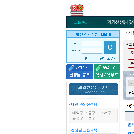
과외선생님
찾
오늘 0건
서
* 
지
과
• 대전 과외선생님
대덕구
동구
서구
유성구
중구
윤*
• 선생님 교습과목
강*